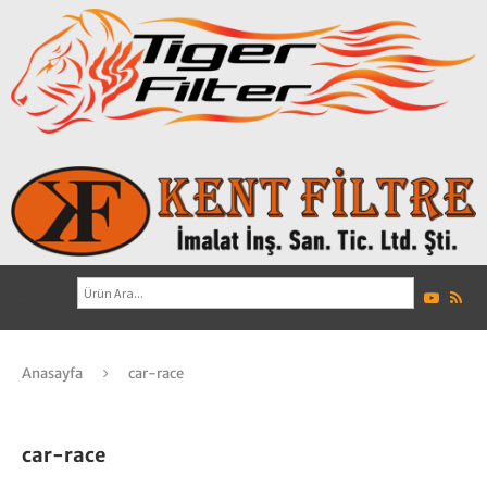
Anasayfa
car-race
car-race